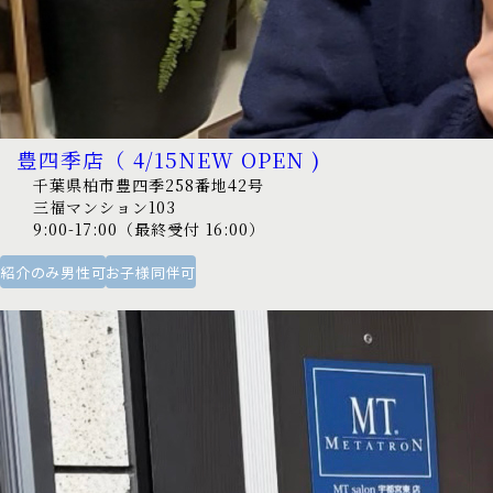
豊四季店（ 4/15NEW OPEN )
千葉県柏市豊四季258番地42号
三福マンション103
9:00-17:00（最終受付 16:00）
紹介のみ男性可
お子様同伴可