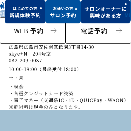
祇園店（ 6/1NEW OPEN )
サロンオーナーに
はじめての方
お通いの方
駐車場あり
駅チカ
お子様同伴可
紹介のみ男性可
新規体験予約
サロン予約
興味がある方
M
WEB 予約
電話予約
広島県広島市安佐南区祇園3丁目14-30
skye+N 204号室
082-209-0087
10:00-19:00（最終受付 18:00）
土・月
・現金
・各種クレジットカード決済
・電子マネー（交通系IC・iD・QUICPay・WAON）
※施術料は現金のみとなります。