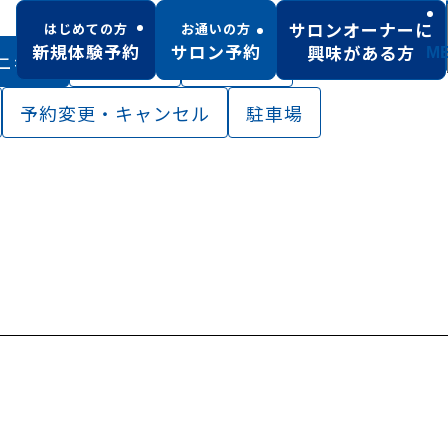
サロンオーナーに
はじめての方
お通いの方
新規体験予約
サロン予約
興味がある方
M
ニキビ
施術当日
初回体験
予約変更・キャンセル
駐車場