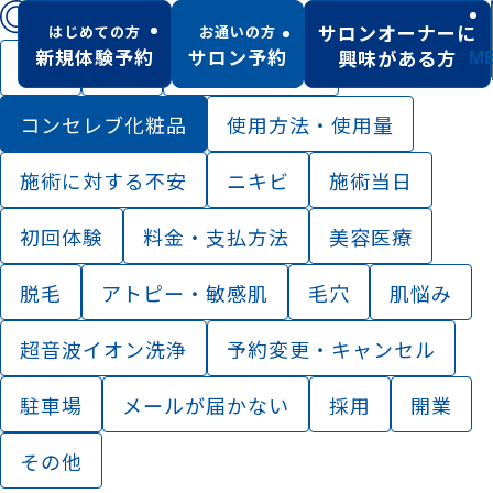
キーワード検索
サロンオーナーに
はじめての方
お通いの方
新規体験予約
サロン予約
興味がある方
M
全て
予約
MTサロンとは
コンセレブ化粧品
使用方法・使用量
施術に対する不安
ニキビ
施術当日
初回体験
料金・支払方法
美容医療
脱毛
アトピー・敏感肌
毛穴
肌悩み
超音波イオン洗浄
予約変更・キャンセル
駐車場
メールが届かない
採用
開業
その他