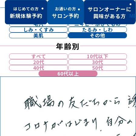
肌トラブル別
サロンオーナーに
はじめての方
お通いの方
新規体験予約
サロン予約
興味がある方
M
すべて
乾燥
毛穴
ニキビ・ふきでもの
しみ・くすみ
たるみ・しわ
美肌
その他
年齢別
すべて
10代以下
20代
30代
40代
50代
60代以上