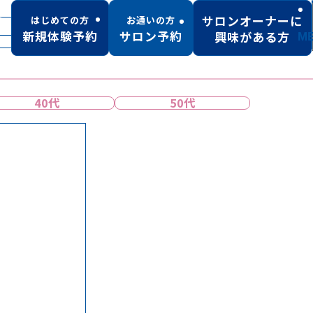
サロンオーナーに
はじめての方
お通いの方
新規体験予約
サロン予約
興味がある方
M
しみ・くすみ
たるみ・しわ
40代
50代