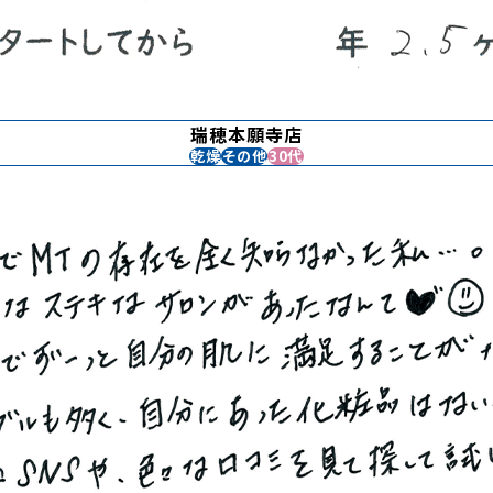
瑞穂本願寺店
乾燥
その他
30代