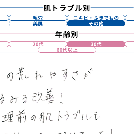
肌トラブル別
毛穴
ニキビ・ふきでもの
美肌
その他
年齢別
20代
30代
60代以上