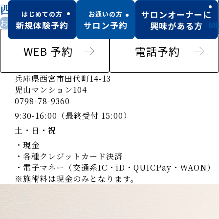
西宮北口店（ 5/18NEW OPEN )
サロンオーナーに
はじめての方
お通いの方
お子様同伴可
新規体験予約
サロン予約
興味がある方
M
WEB 予約
電話予約
兵庫県西宮市田代町14-13
児山マンション104
0798-78-9360
9:30-16:00（最終受付 15:00）
土・日・祝
・現金
・各種クレジットカード決済
・電子マネー（交通系IC・iD・QUICPay・WAON）
※施術料は現金のみとなります。